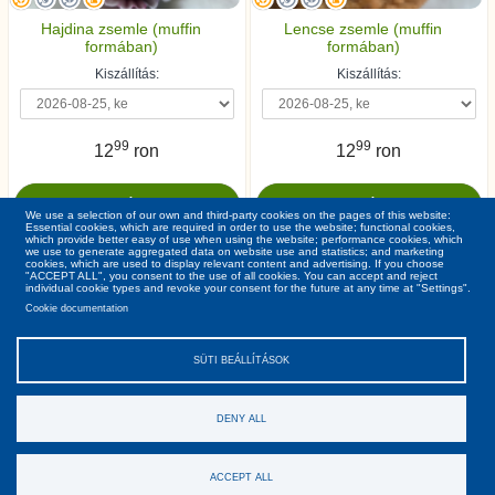
Hajdina zsemle (muffin
Lencse zsemle (muffin
formában)
formában)
Kiszállítás:
Kiszállítás:
99
99
12
ron
12
ron
We use a selection of our own and third-party cookies on the pages of this website:
Essential cookies, which are required in order to use the website; functional cookies,
which provide better easy of use when using the website; performance cookies, which
we use to generate aggregated data on website use and statistics; and marketing
cookies, which are used to display relevant content and advertising. If you choose
"ACCEPT ALL", you consent to the use of all cookies. You can accept and reject
individual cookie types and revoke your consent for the future at any time at "Settings".
Cookie documentation
SÜTI BEÁLLÍTÁSOK
DENY ALL
Ászf
Gdpr
Rólunk
Kapcsolat
Copyright © Cardi 2026. Minden jog fenntartva!
ACCEPT ALL