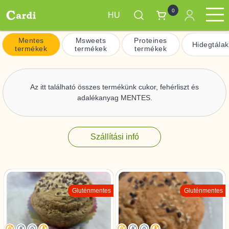
0
HU
Ugrás
Mentes
Msweets
Proteines
Étrend Csomagok
Termékek
Napi menük
Rendelésre
a
Hidegtálak
Main
termékek
termékek
termékek
tartalomra
navigation
Az itt található összes termékünk cukor, fehérliszt és
adalékanyag MENTES.
Szállítási infó
Gluténmentes
Gluténmentes