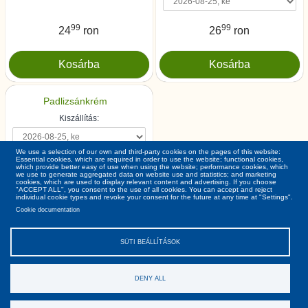
99
99
24
ron
26
ron
Padlizsánkrém
Kiszállítás:
We use a selection of our own and third-party cookies on the pages of this website:
Essential cookies, which are required in order to use the website; functional cookies,
99
29
ron
which provide better easy of use when using the website; performance cookies, which
we use to generate aggregated data on website use and statistics; and marketing
cookies, which are used to display relevant content and advertising. If you choose
"ACCEPT ALL", you consent to the use of all cookies. You can accept and reject
individual cookie types and revoke your consent for the future at any time at "Settings".
Cookie documentation
SÜTI BEÁLLÍTÁSOK
DENY ALL
Ászf
Gdpr
Rólunk
Kapcsolat
Copyright © Cardi 2026. Minden jog fenntartva!