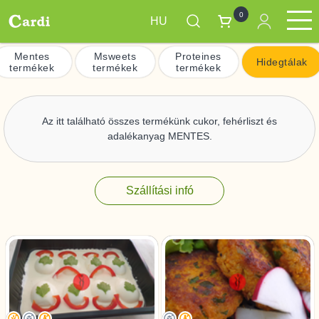
0
HU
Ugrás
Mentes
Msweets
Proteines
Étrend Csomagok
Termékek
Napi menük
Rendelésre
a
Hidegtálak
Main
termékek
termékek
termékek
tartalomra
navigation
Az itt található összes termékünk cukor, fehérliszt és
adalékanyag MENTES.
Szállítási infó