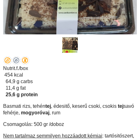
Nutrit.f./box
454 kcal
64,9 g carbs
11,4 g fat
25,6 g protein
Basmati rizs, tehén
tej
, édesitő, keserű csoki, csokis
tej
savó
fehérje,
mogyoróvaj
, rum
Csomagolás: 500 gr /doboz
Nem tartalmaz semmilyen hozzáadott kémiai
: tartósitószert,