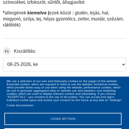
színezéket, ízfokozót, sűritőt, állagjavítot
*
allergének
kiemelve (
ezek közül
:
glutén, tojás, hal,
mogyoró, szója, tej, héjas gyümölcs, zeller, mustár, szézám,
rákfélék)
Kiszállítás:
22
ron
99
We use a selection of our own and third-party cookies on the pages of this website:
Essential cookies, which are required in order to use the website; functional cookies,
which provide better easy of use when using the website; performance cookies, which
we use to generate aggregated data on website use and statistics; and marketing
cookies, which are used to display relevant content and advertising. If you choose
"ACCEPT ALL", you consent to the use of all cookies. You can accept and reject
individual cookie types and revoke your consent for the future at any time at "Settings".
Cookie documentation
COOKIE SETTINGS