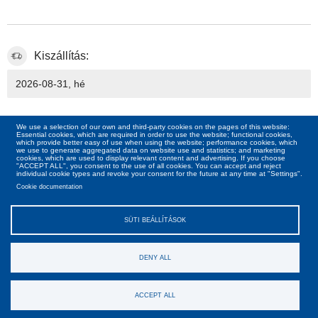
Kiszállítás:
2026-08-31, hé
169
00
We use a selection of our own and third-party cookies on the pages of this website:
Essential cookies, which are required in order to use the website; functional cookies,
which provide better easy of use when using the website; performance cookies, which
we use to generate aggregated data on website use and statistics; and marketing
cookies, which are used to display relevant content and advertising. If you choose
"ACCEPT ALL", you consent to the use of all cookies. You can accept and reject
individual cookie types and revoke your consent for the future at any time at "Settings".
Cookie documentation
SÜTI BEÁLLÍTÁSOK
DENY ALL
Ászf
Gdpr
Rólunk
Kapcsolat
Copyright © Cardi 2026. Minden jog fenntartva!
ACCEPT ALL