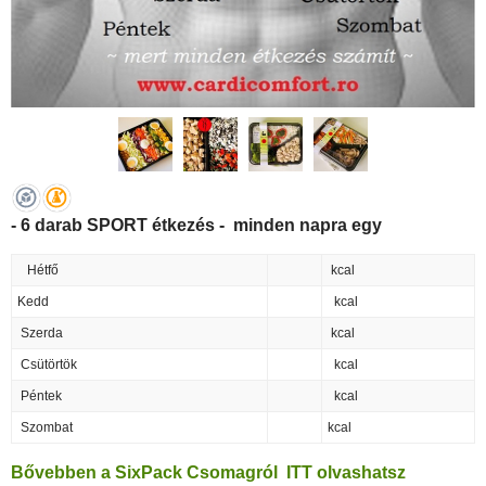
- 6 darab SPORT étkezés - minden napra egy
Hétfő
kcal
Kedd
kcal
Szerda
kcal
Csütörtök
kcal
Péntek
kcal
Szombat
kcal
Bővebben a SixPack Csomagról
ITT olvashatsz