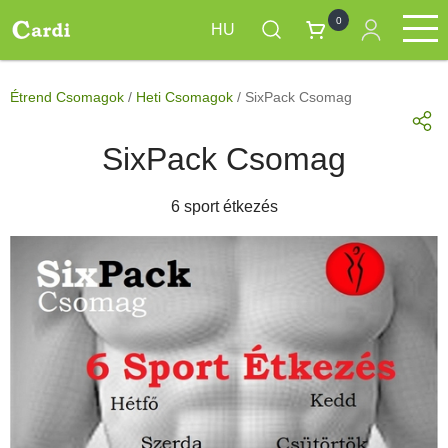
0
HU
Ugrás
Étrend Csomagok
Termékek
Napi menük
Rendelésre
a
Main
Étrend Csomagok
/
Heti Csomagok
/
SixPack Csomag
tartalomra
navigation
SixPack Csomag
6 sport étkezés