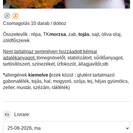
Csomagolás 10 darab / doboz
Összetevők : répa, TK
morzsa
, zab,
tojás
, sajt, oliva olaj,
zöldfűszerek
Nem tartalmaz semmilyen hozzáadott kémiai
adalékanyagot:
tömegnövelőt, stabilizátort, sűrítőanyagot,
tartósítószert, színezéket, ízfokozót, állagjavítót,stb
*
allergének
kiemelve (
ezek közül
:
glutént tartalmazó
gabonafélék, tojás, hal, mogyoró, szója, tej, héjas gyümölcs,
zeller, mustár, szézám, rákfélék)
Livrare: