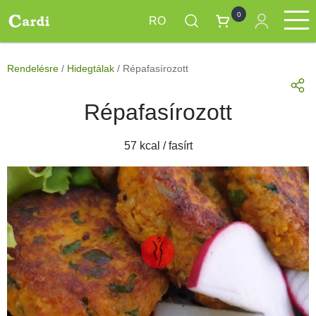
0
RO
Mergi
PacheteRegim
Produse
MeniuZilnic
LaComanda
la
Main
Rendelésre
/
Hidegtálak
/
Répafasírozott
conţinutul
navigation
principal
Répafasírozott
57 kcal / fasírt