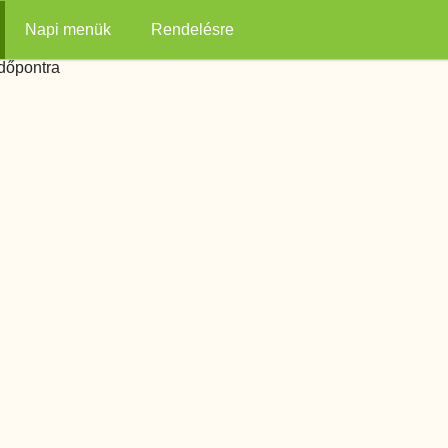
Napi menük
Rendelésre
időpontra