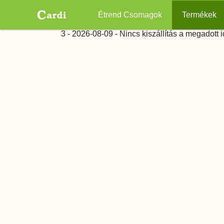
Main
Étrend Csomagok
Termékek
navigation
Ugrás
3 - 2026-08-09 - Nincs kiszállítás a megadott 
a
tartalomra